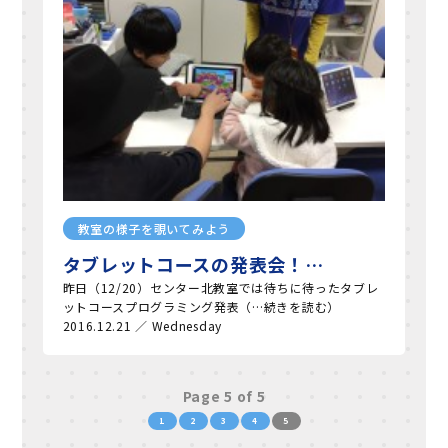
教室の様子を覗いてみよう
タブレットコースの発表会！…
昨日（12/20）センター北教室では待ちに待ったタブレ
ットコースプログラミング発表（…続きを読む）
2016.12.21 ／ Wednesday
Page 5 of 5
1
2
3
4
5