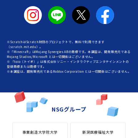
※ScratchはScratch財団のプロジェクトで、無料で利用できます
（scratch.mit.edu）。
※「Minecraft」はMojang Synergies ABの商標です。本講座は、開発販売元である
Mojang Studios/Microsoft とは一切関係はございません。
※ 「toio（トイオ）」は株式会社ソニー・インタラクティブエンタテインメントの
登録商標または商標です。
※本講座は、開発販売元であるRoblox Corporation とは一切関係はございません。
NSGグループ
事業創造大学院大学
新潟医療福祉大学