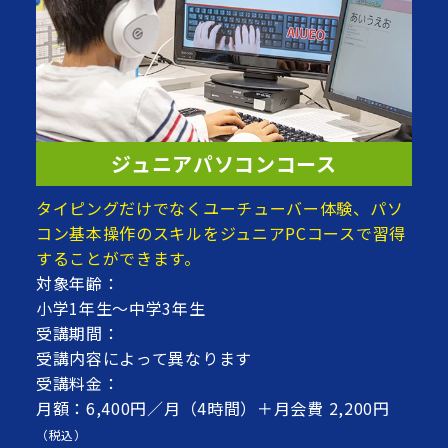
ジュニアパソコンコース
タイピングだけでなくユーチューバー体験、パソ
コン基本操作のスキルをジュニアPCコースで習得
することができます。
対象年齢：
小学1年生～中学3年生
受講期間：
受講内容によって異なります
受講料金：
月額：6,400円／月（4時間）＋月会費 2,200円
（税込）