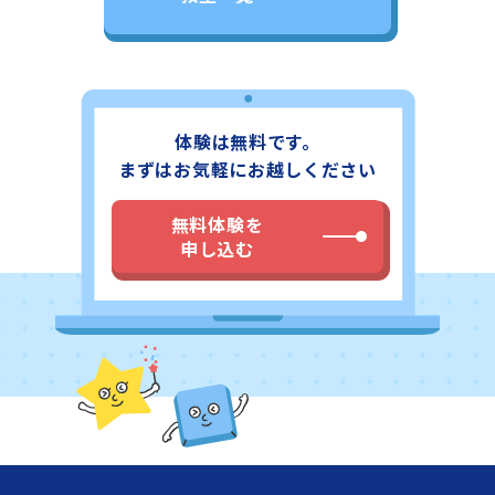
び・楽しんでいただいてます。子供向けのプログラミング
教室としてご好評いただいております。教室の場所・立地
や雰囲気等をご覧いただき、ご興味いただけましたら教室
まで、直接お電話かメール・フォームにてご連絡いただれ
ばと思います。教室の詳細ページでは、住所に加えて最寄
り駅からの地図と経路写真がございますので、各教室に足
体験は無料です。
をお運びになる場合にはぜひご覧ください。無料体験も随
時実施しておりますのでお気軽に東武越生線「東毛呂駅」
まずはお気軽にお越しください
より徒歩5分のスタープログラミングスクール いなげや毛
呂教室にお問い合わせください。
無料体験を
申し込む