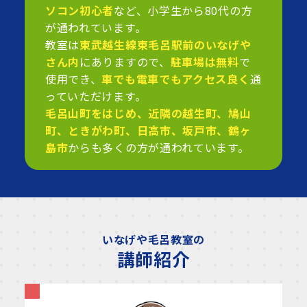
ソコン初心者
など、小学生から80代の方
が通われています。
教室は
東武越生線東毛呂駅前のいなげや
さん内
にありますので、
駐車場は無料
で
使用でき、
車でも電車でもアクセス良く
通
っていただけます。
毛呂山町をはじめ、近隣の越生町、鳩山
町、ときがわ町、日高市、坂戸市、鶴ヶ
島市
からも多くの方が通われています。
いなげや毛呂教室の
講師紹介