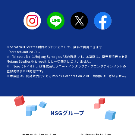
※ScratchはScratch財団のプロジェクトで、無料で利用できます
（scratch.mit.edu）。
※「Minecraft」はMojang Synergies ABの商標です。本講座は、開発販売元である
Mojang Studios/Microsoft とは一切関係はございません。
※ 「toio（トイオ）」は株式会社ソニー・インタラクティブエンタテインメントの
登録商標または商標です。
※本講座は、開発販売元であるRoblox Corporation とは一切関係はございません。
NSGグループ