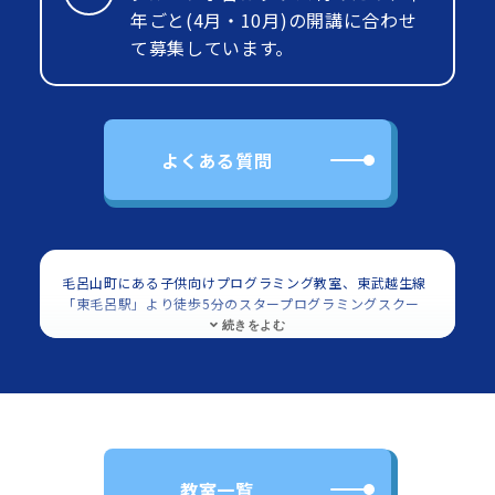
年ごと(4月・10月)の開講に合わせ
て募集しています。
よくある質問
毛呂山町にある子供向けプログラミング教室、東武越生線
「東毛呂駅」より徒歩5分のスタープログラミングスクー
ル いなげや毛呂教室の紹介ページです。対象は小学生・中
学生でScratch（スクラッチ）を使用したプログラミング
を学べます。
東武越生線「東毛呂駅」より徒歩5分のスタープログラミ
ングスクール いなげや毛呂教室は、小学生・中学生を中心
に多くの子供に利用頂いてます。
いなげや毛呂店 2階に教
室があります。
東武越生線「東毛呂駅」より徒歩5分のス
タープログラミングスクール いなげや毛呂教室では多くの
教室一覧
子供に、プログラミング（Scratch）を習い事として学