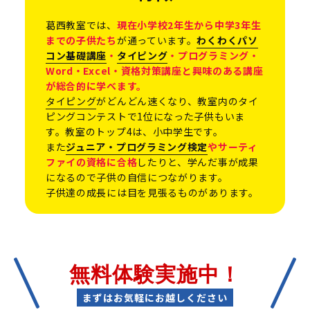
葛西教室では、
現在小学校2年生から中学3年生
までの子供たち
が通っています。
わくわくパソ
コン基礎講座
・
タイピング
・プログラミング・
Word・Excel・資格対策講座と興味のある講座
が総合的に学べます。
タイピング
がどんどん速くなり、教室内のタイ
ピングコンテストで1位になった子供もいま
す。教室のトップ4は、小中学生です。
また
ジュニア・プログラミング検定
やサーティ
ファイの資格に合格
したりと、学んだ事が成果
になるので子供の自信につながります。
子供達の成長には目を見張るものがあります。
無料体験実施中！
まずはお気軽にお越しください