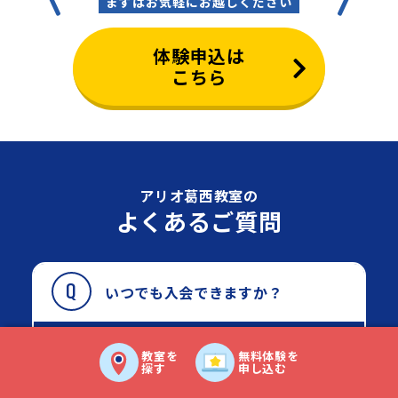
まずはお気軽にお越しください
体験申込は
こちら
アリオ葛西教室の
よくあるご質問
いつでも入会できますか？
個別学習は随時ご入会いただけま
教室を
無料体験を
探す
申し込む
す。
グループ学習はクラス制のため、半