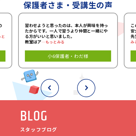
保護者さま・受講生の声
分から「やってみたい！」と言って通い始め
るケースも多く、子ども達が自分から能動的
に動く様子がよく見られます。
の
習わせようと思ったのは、本人が興味を持っ
こ
私たち講師一同もその気持ちに応えるべく、
たからです。一人で習うより仲間と一緒にや
安
日々教材研究や楽しく学べる教室作りに力を
る方がいいと思いました。
先
っと
教室はア
…もっとみる
み
入れています。
小6保護者・わだ様
BLOG
スタッフブログ