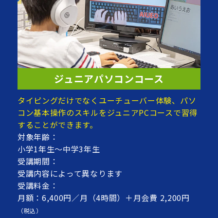
ジュニアパソコンコース
タイピングだけでなくユーチューバー体験、パソ
コン基本操作のスキルをジュニアPCコースで習得
することができます。
対象年齢：
小学1年生～中学3年生
受講期間：
受講内容によって異なります
受講料金：
月額：6,400円／月（4時間）＋月会費 2,200円
（税込）