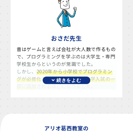
おさだ
先生
昔はゲームと言えば会社が大人数で作るもの
で、プログラミングを学ぶのは大学生・専門
学校生からというのが常識でした。
しかし、
2020年から小学校でプログラミン
グが必修化
され、
>2025年には大学入試の一
部に追加
されるほどになりました。
ここまで大きく世代が動いた理由の1つは、
今の子ども達が、スマホで誰かが作った情報
を受信し続ける世代ではなく、
パソコンで自
分が作った作品や情報を発信できる世代とな
ることに期待されている
からです。
アリオ葛西教室の
特にゲーム作りというものは、
子供たちが自