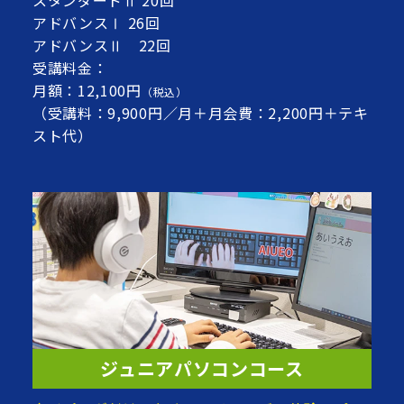
アドバンスⅠ 26回
アドバンスⅡ 22回
受講料金：
月額：12,100円
（税込）
（受講料：9,900円／月＋月会費：2,200円＋テキ
スト代）
ジュニアパソコンコース