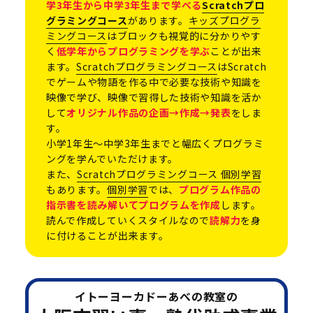
学3年生から中学3年生まで学べる
Scratchプロ
グラミングコース
があります。
キッズプログラ
ミングコース
はブロックも視覚的に分かりやす
く
低学年からプログラミングを学ぶ
ことが出来
ます。
Scratchプログラミングコース
はScratch
でゲームや物語を作る中で必要な技術や知識を
映像で学び、映像で習得した技術や知識を活か
して
オリジナル作品の企画→作成→発表
をしま
す。
小学1年生〜中学3年生までと幅広くプログラミ
ングを学んでいただけます。
また、
Scratchプログラミングコース 個別学習
もあります。
個別学習
では、
プログラム作品の
指示書を読み解いてプログラムを作成
します。
読んで作成していくスタイルなので
読解力
を身
に付けることが出来ます。
イトーヨーカドーあべの教室の