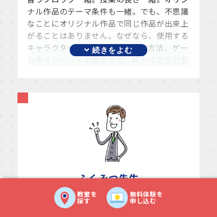
ナル作品のテーマ条件も一緒。でも、不思議
なことにオリジナル作品で同じ作品が出来上
がることはありません。なぜなら、使用する
キャラクターや人数、場所、操作方法、ゲー
ムやストーリーの始まり方、終わり方などを
全て
子どもたちが自分で考えて企画
している
からです。
アイディアが作品という目に見える形になっ
た時の嬉しい顔、なかなか思い通りに行かな
くて悔しい顔、先生はどちらの顔も好きで
す。アイディアを形にしようと努力した過程
を知っているからです。これからも
1人1人の
豊かな発想を最大限に活かせる
授業を目指し
ます！！
ふくみつ
先生
教室を
無料体験を
中学3年生の頃にゲームを作ることに興味が
探す
申し込む
湧き、プログラミングをはじめました。その