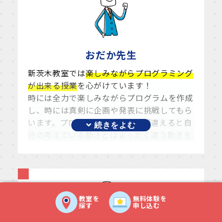
おだか
先生
新茨木教室では
楽しみながらプログラミング
が出来る授業
を心がけています！
時には全力で楽しみながらプログラムを作成
し、時には真剣に企画や発表に挑戦してもら
います。プログラミングは一つ間違えると自
分の考えている動きとはまったく違う動きを
してしまいます、その間違いを正す作業や正
しく動かすにはどうすればいいか？を考える
時間がプログラミング的思考を養います。修
正作業が難しいほど、完成させた後に親御さ
んやお友達に、発表し遊んでもらう喜びはと
教室を
無料体験を
探す
申し込む
ても大きく貴重な経験になると思います。
スタープログラミングスクールは
たくさん考