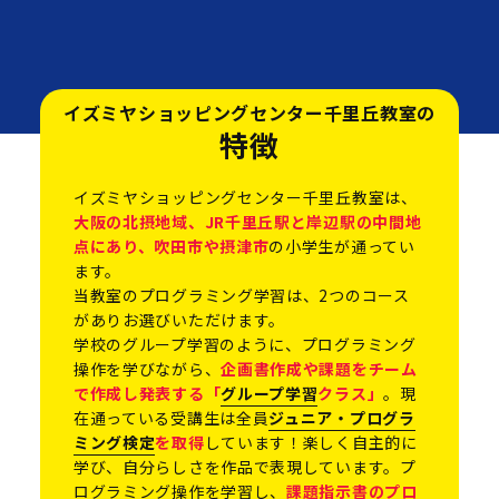
イズミヤショッピングセンター千里丘教室の
特徴
イズミヤショッピングセンター千里丘教室は、
大阪の北摂地域、JR千里丘駅と岸辺駅の中間地
点にあり、吹田市や摂津市
の小学生が通ってい
ます。
当教室のプログラミング学習は、2つのコース
がありお選びいただけます。
学校のグループ学習のように、プログラミング
操作を学びながら、
企画書作成や課題をチーム
で作成し発表する「
グループ学習
クラス」
。現
在通っている受講生は全員
ジュニア・プログラ
ミング検定
を取得
しています！楽しく自主的に
学び、自分らしさを作品で表現しています。プ
ログラミング操作を学習し、
課題指示書のプロ