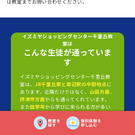
は教室までお問い合わせください。
イズミヤショッピングセンター千里丘教
室は
こんな生徒が通っていま
す
イズミヤショッピングセンター千里丘教
室は、
JR千里丘駅と岸辺駅の中間地点
に
あります。近隣だけではなく、
山田方面、
摂津市方面
からも通ってくれています。
また
低学年
から学びに来られる方が多い
教室です。
教室を
無料体験を
最近では学校や独学でプログラミングを
探す
申し込む
経験した子も増えてきていますが、千里