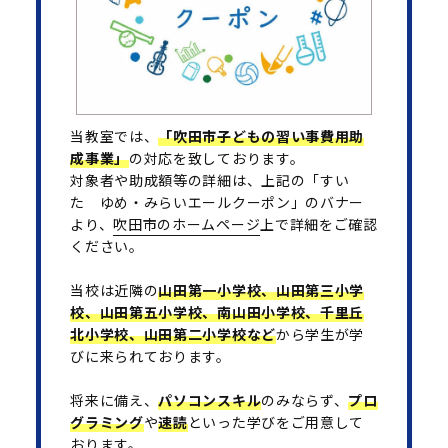
当教室では、
「吹田市子どもの習い事費用助
成事業」
の対応を致しております。
対象者や助成額等の詳細は、上記の「すい
た ゆめ・みらいエールクーポン」のバナー
より、
吹田市のホームページ
上で詳細をご確認
ください。
当校は近隣の
山田第一小学校、山田第三小学
校、山田第五小学校、南山田小学校、千里丘
北小学校、山田第二小学校など
から学生が学
びに来られております。
将来に備え、
パソコンスキル
のみならず、
プロ
グラミング
や
速読
といった学びをご用意して
おります。