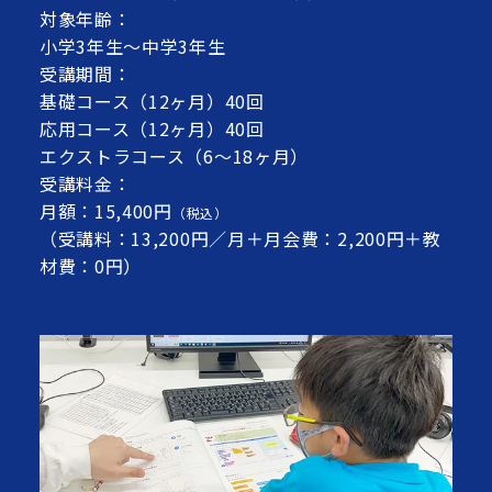
対象年齢：
小学3年生～中学3年生
受講期間：
基礎コース（12ヶ月）40回
応用コース（12ヶ月）40回
エクストラコース（6～18ヶ月）
受講料金：
月額：15,400円
（税込）
（受講料：13,200円／月＋月会費：2,200円＋教
材費：0円）