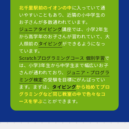
北千里駅前のイオンの中
に入っていて通
いやすいこともあり、近隣の小中学生の
お子さんが多数通われています。
ジュニアタイピング
講座では、小学2年生
から高学年のお子さんが習われていて、大
人顔前の
タイピング
ができるようになっ
ています。
Scratchプログラミングコース 個別学習
で
は、小学3年生から中学生まで幅広いお子
さんが通われており、
ジュニア・プログラ
ミング検定
の受験を目標にがんばってい
ます。まずは、
タイピング
から始めてプロ
グラミングなど同じ教室の中で色々なコ
ースを学ぶ
ことができます。