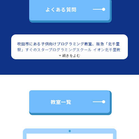
よくある質問
吹田市にある子供向けプログラミング教室、阪急「北千里
駅」すぐのスタープログラミングスクール イオン北千里教
室の紹介ページです。対象は小学生・中学生で
Scratch（スクラッチ）を使用したプログラミングを学べ
ます。
阪急「北千里駅」すぐのスタープログラミングスクール イ
オン北千里教室は、小学生・中学生を中心に多くの子供に
利用頂いてます。
イオン北千里 2Fに教室があります。
阪急
「北千里駅」すぐのスタープログラミングスクール イオン
北千里教室では多くの子供に、プログラミング
教室一覧
（Scratch）を習い事として学び・楽しんでいただいてま
す。子供向けのプログラミング教室としてご好評いただい
ております。教室の場所・立地や雰囲気等をご覧いただ
き、ご興味いただけましたら教室まで、直接お電話かメー
ル・フォームにてご連絡いただればと思います。教室の詳
細ページでは、住所に加えて最寄り駅からの地図と経路写
真がございますので、各教室に足をお運びになる場合には