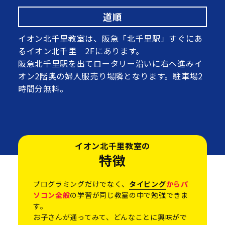
道順
イオン北千里教室は、阪急「北千里駅」すぐにあ
るイオン北千里 2Fにあります。
阪急北千里駅を出てロータリー沿いに右へ進みイ
オン2階奥の婦人服売り場隣となります。駐車場2
時間分無料。
イオン北千里教室の
特徴
プログラミングだけでなく、
タイピング
からパ
ソコン全般
の学習が同じ教室の中で勉強できま
す。
お子さんが通ってみて、どんなことに興味がで