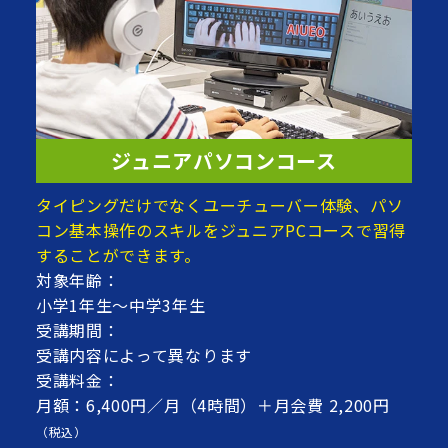
ジュニアパソコンコース
タイピングだけでなくユーチューバー体験、パソ
コン基本操作のスキルをジュニアPCコースで習得
することができます。
対象年齢：
小学1年生～中学3年生
受講期間：
受講内容によって異なります
受講料金：
月額：6,400円／月（4時間）＋月会費 2,200円
（税込）