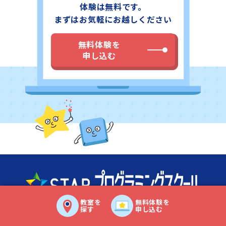
体験は無料です。
ぜひご覧ください。無料体験も随時実施しておりますので
お気軽に阪急「北千里駅」すぐのスタープログラミングス
まずはお気軽にお越しください
クール イオン北千里教室にお問い合わせください。
無料体験を
申し込む
教室を
無料体験を
探す
申し込む
03-6380-4123
06-6263-4123
関東
関西