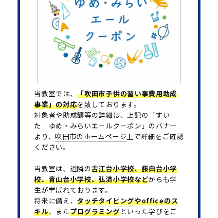
当教室では、
「吹田市子供の習い事費用助成
事業」の対応
を致しております。
対象者や助成額等の詳細は、上記の「すい
た ゆめ・みらいエールクーポン」のバナー
より、
吹田市のホームページ
上で詳細をご確認
ください。
当教室は、近隣の
古江台小学校、藤白台小学
校、青山台小学校、弘済小学校など
からも学
生が学ばれております。
将来に備え、
タッチ
タイピング
やofficeのス
キル
、また
プログラミング
といった学びをご